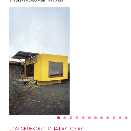
Дом селького типа Las Rosas
•
•
•
•
•
•
•
•
•
•
•
•
ДОМ СЕЛЬКОГО ТИПА LAS ROSAS