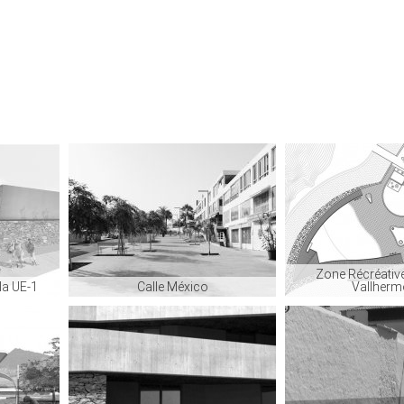
Zone Récréative
la UE-1
Calle México
Vallher