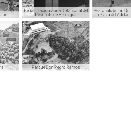
Rehabilitación Zona Dotacional del
Peatonalización C/ L
ñabe
Pescante de Hermigua
La Plaza del Adelan
ra
Parque Don Pedro Ramos