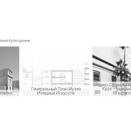
льно Культурные
Медико-Социальны
Генеральный План Музея
Круз – Бывши
ловека
Изящных Искусств
Госпит