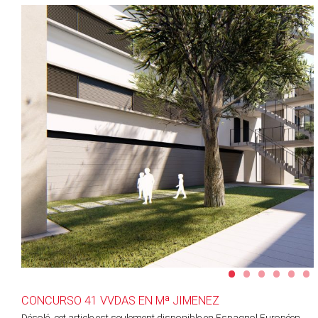
•
•
•
•
•
•
CONCURSO 41 VVDAS EN Mª JIMENEZ
Désolé, cet article est seulement disponible en
Espagnol Européen
.