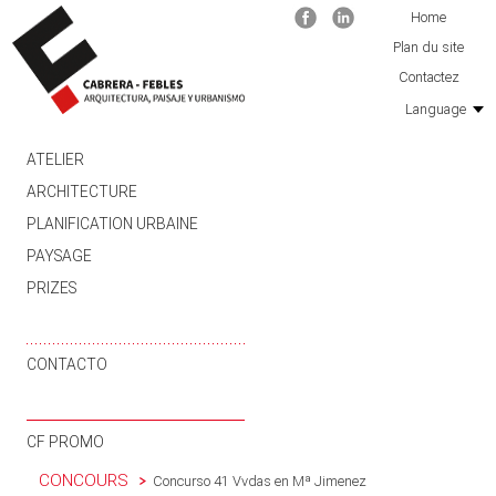
Facebook
Linkedin
Home
Plan du site
Contactez
Language
SKIP TO CONTENT
ATELIER
ARCHITECTURE
PLANIFICATION URBAINE
PAYSAGE
PRIZES
CONTACTO
CF PROMO
CONCOURS
Concurso 41 Vvdas en Mª Jimenez