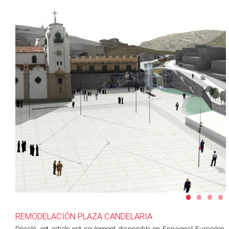
•
•
•
•
REMODELACIÓN PLAZA CANDELARIA
Désolé, cet article est seulement disponible en
Espagnol Européen
,